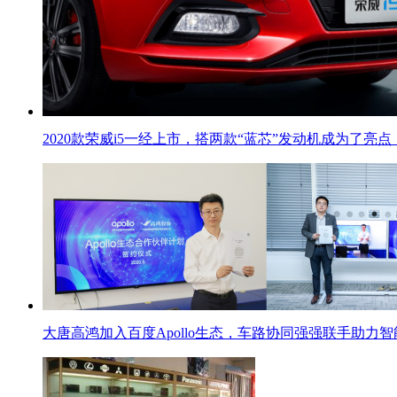
2020款荣威i5一经上市，搭两款“蓝芯”发动机成为了亮点
大唐高鸿加入百度Apollo生态，车路协同强强联手助力智